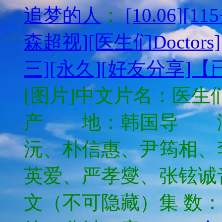
追梦的人
：
[10.06][
森超视][医生们Doctors]
三][永久][好友分享]
[图片]中文片名：医生们Do
产 地：韩国导 
沅、朴信惠、尹筠相、
英爱、严孝燮、张铉
文（不可隐藏）集 数：