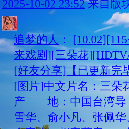
2025-10-02 23:52
来自版块
追梦的人
：
[10.02][
来戏剧][三朵花][HDTV/
[好友分享]【已更新完
[图片]中文片名：三朵花英
产 地：中国台湾
雪华、俞小凡、张佩华