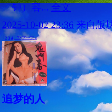
钟）容...
全文
2025-10-02 23:36
来自版块
1
2
3
4
...72
下一页 »
追梦的人