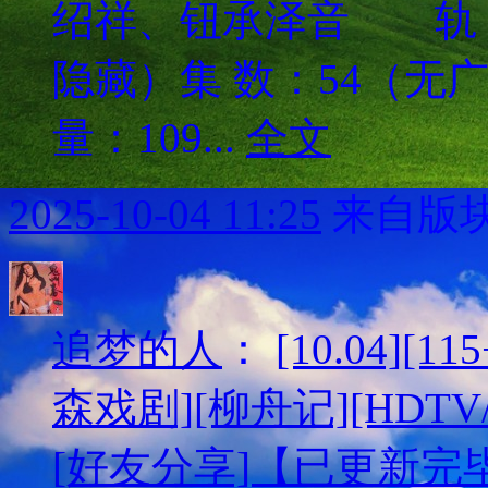
绍祥、钮承泽音 轨
隐藏）集 数：54（
量：109...
全文
2025-10-04 11:25
来自版块
追梦的人
：
[10.04][
森戏剧][柳舟记][HDTV/
[好友分享]【已更新完