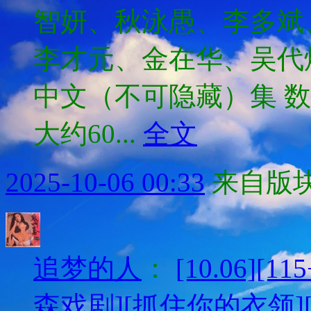
智妍、秋泳愚、李多斌
李才元、金在华、吴
中文（不可隐藏）集 数
大约60...
全文
2025-10-06 00:33
来自版块
追梦的人
：
[10.06][
森戏剧][抓住你的衣领][H