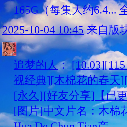
165G（每集大约6.4...
2025-10-04 10:45
来自版块
追梦的人
：
[10.03][
视经典][木棉花的春天][H
[永久][好友分享]【已
[图片]中文片名：木棉花
Hua De Chun T