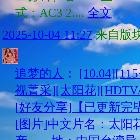
式：AC3 2....
全文
2025-10-04 11:27
来自版块
追梦的人
：
[10.04][
视菁采][太阳花][HDTV/
[好友分享]【已更新完
[图片]中文片名：太阳花英文