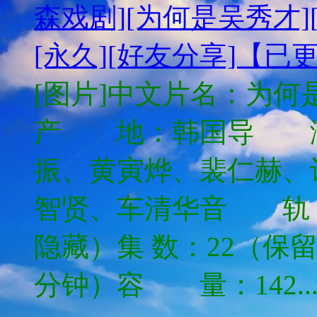
森戏剧][为何是吴秀才][H
[永久][好友分享]【已
[图片]中文片名：为何是
产 地：韩国导 
振、黄寅烨、裴仁赫、
智贤、车清华音 轨
隐藏）集 数：22（保
分钟）容 量：142..