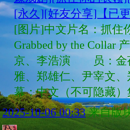
[永久][好友分享]【已
[图片]中文片名：抓住你的
Grabbed by the
京、李浩演 员：金
雅、郑雄仁、尹宰文
幕：中文（不可隐藏）集 
2025-10-06 00:33
来自版块