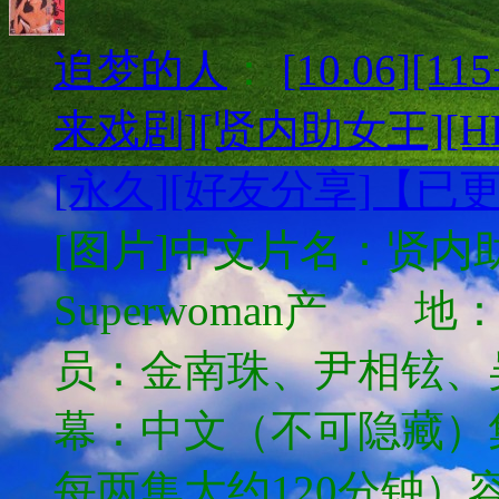
追梦的人
：
[10.06][
来戏剧][贤内助女王][HD
[永久][好友分享]【已
[图片]中文片名：贤内助女
Superwoman
员：金南珠、尹相铉
幕：中文（不可隐藏）集
每两集大约120分钟）容