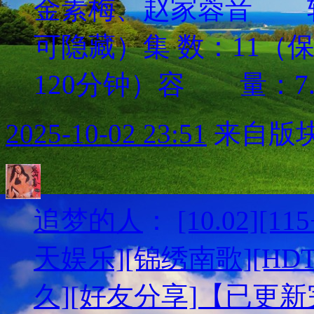
金素梅、赵家蓉音 
可隐藏）集 数：11（
120分钟）容 量：7.
2025-10-02 23:51
来自版块
追梦的人
：
[10.02][
天娱乐][锦绣南歌][HDTV
久][好友分享]【已更