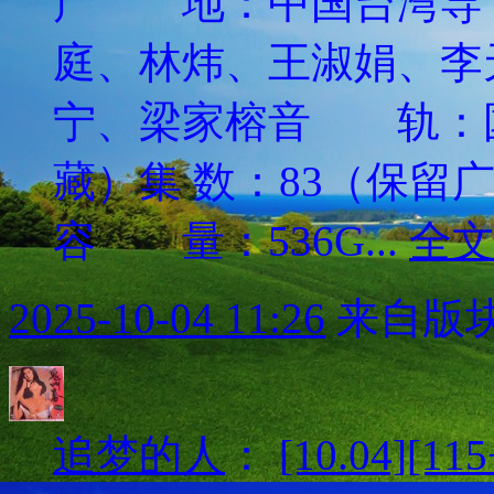
产 地：中国台湾
庭、林炜、王淑娟、李
宁、梁家榕音 轨：
藏）集 数：83（保留
容 量：536G...
全
2025-10-04 11:26
来自版块
追梦的人
：
[10.04][