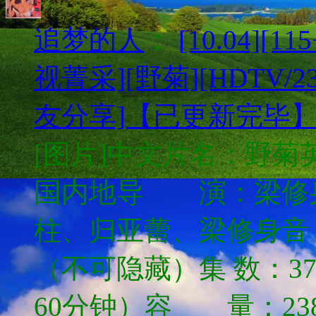
追梦的人
：
[10.04][
视菁采][野菊][HDTV/2
友分享]【已更新完毕
[图片]中文片名：野菊
国内地导 演：梁修
柱、归亚蕾、梁修身
（不可隐藏）集 数：3
60分钟）容 量：238