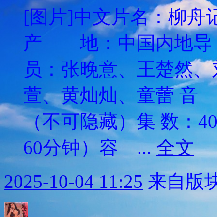
[图片]中文片名：柳舟记英文
产 地：中国内地
员：张晚意、王楚然、
萱、黄灿灿、童蕾 音
（不可隐藏）集 数：4
60分钟）容 ...
全文
2025-10-04 11:25
来自版块