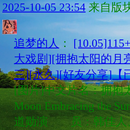
2025-10-05 23:54
来自版块
追梦的人
：
[10.05]1
大戏剧][拥抱太阳的月亮][
三][永久][好友分享]
[图片]中文片名：拥抱
Moon Embracing
道勋演 员：韩佳人