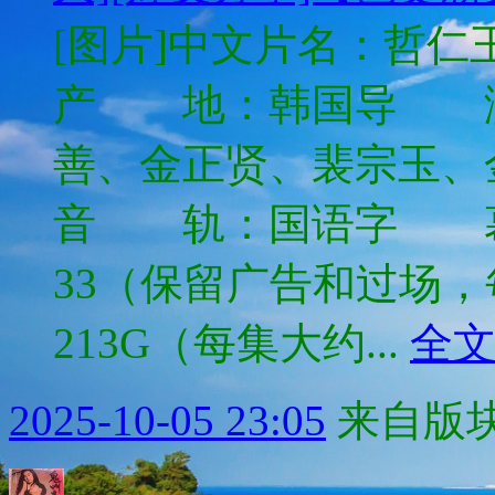
[图片]中文片名：哲仁王后
产 地：韩国导 
善、金正贤、裴宗玉、
音 轨：国语字 幕
33（保留广告和过场
213G（每集大约...
全
2025-10-05 23:05
来自版块