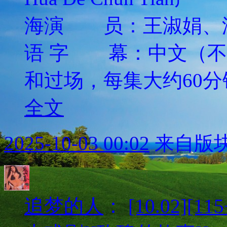
海演 员：王淑娟、
语 字 幕：中文（不
和过场，每集大约60分钟
全文
2025-10-03 00:02
来自版块
追梦的人
：
[10.02][