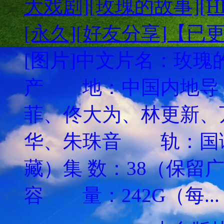
大戏剧][玫瑰的故事][HD
[永久][好友分享]【已
[图片]中文片名：玫瑰的故
产 地：中国内地
菲、佟大为、林更新、
华、朱珠音 轨：国
藏）集 数：38（保留
容 量：242G（每..