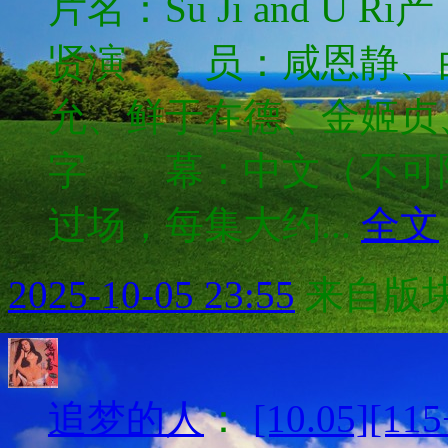
片名：Su Ji and
贤演 员：咸恩静、
允、鲜于在德、金姬
字 幕：中文（不可隐
过场，每集大约...
全文
2025-10-05 23:55
来自版块
追梦的人
：
[10.05][