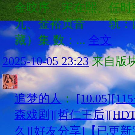
金旼序、宋在熙、任时
九、金裕贞音 轨：
藏）集 数：...
全文
2025-10-05 23:23
来自版块
追梦的人
：
[10.05][
森戏剧][哲仁王后][HDTV
久][好友分享]【已更