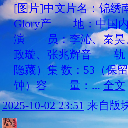
[图片]中文片名：锦绣南歌
Glory产 地：中
演 员：李沁、秦昊
政璇、张兆辉音 轨
隐藏）集 数：53（保
钟）容 量：...
全文
2025-10-02 23:51
来自版块