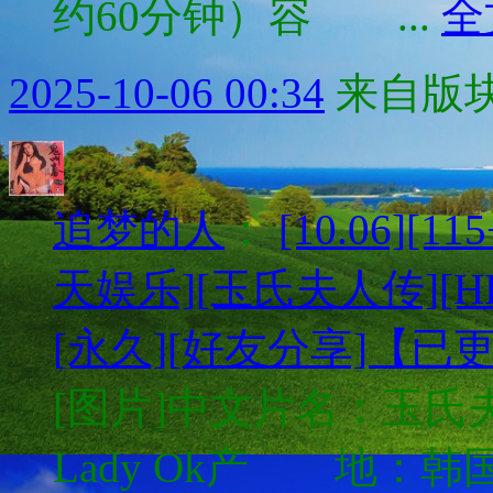
约60分钟）容 ...
全
2025-10-06 00:34
来自版块
追梦的人
：
[10.06][
天娱乐][玉氏夫人传][HD
[永久][好友分享]【已
[图片]中文片名：玉氏夫人
Lady Ok产 地