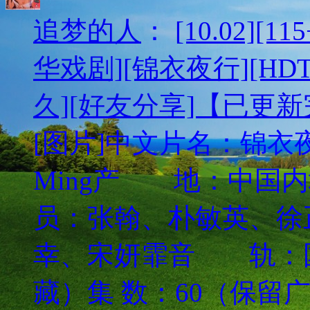
追梦的人
：
[10.02][
华戏剧][锦衣夜行][HDTV
久][好友分享]【已更
[图片]中文片名：锦衣夜行英
Ming产 地：中
员：张翰、朴敏英、徐
幸、宋妍霏音 轨：
藏）集 数：60（保留