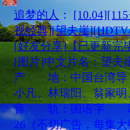
追梦的人
：
[10.04][
视经典][望夫崖][HDTV/
[好友分享]【已更新完
[图片]中文片名：望夫崖英文
产 地：中国台湾
小凡、林瑞阳、翁家明
音 轨：国语字 幕
26（不切广告，每集