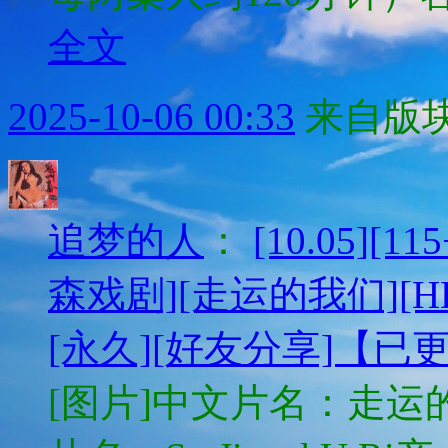
全文
2025-10-06 00:33
来自版块
追梦的人
：
[10.05][
森戏剧][走运的我们][HD
[永久][好友分享]【已
[图片]中文片名：走运