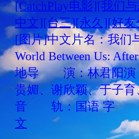
[CatchPlay电影][我们
中文][台三][永久][
[图片]中文片名：我们与
World Between Us: 
地导 演：林君阳演
贵媚、谢欣颖、于子育
音 轨：国语 字 幕
文