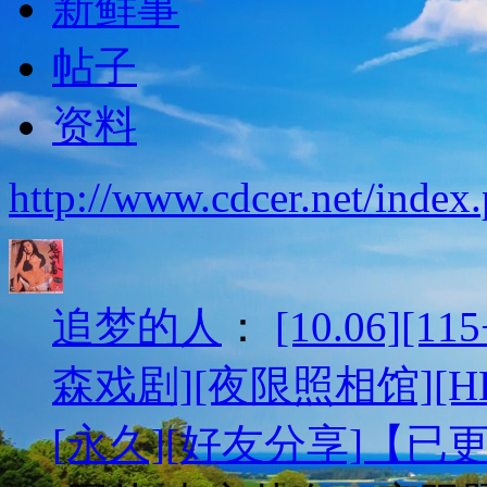
新鲜事
帖子
资料
http://www.cdcer.net/inde
追梦的人
：
[10.06][
森戏剧][夜限照相馆][HD
[永久][好友分享]【已