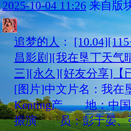
2025-10-04 11:26
来自版块
追梦的人
：
[10.04][
昌影剧][我在垦丁天气晴][
三][永久][好友分享]
[图片]中文片名：我在垦
Kenting产 地：
振演 员：彭于晏、