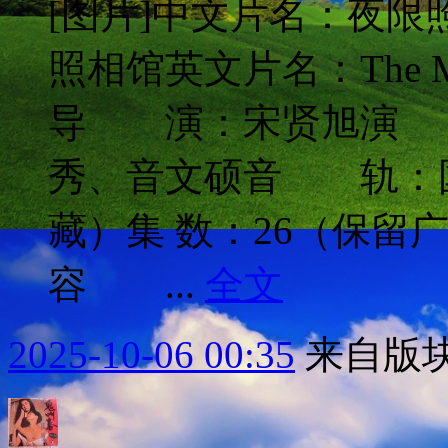
[图片]中文片名：夜限
照相馆英文片名：The Mi
导 演：宋贤旭演 
秀、音文硕音 轨：
藏）集 数：26（保留
容 ...
全文
2025-10-06 00:35
来自版块