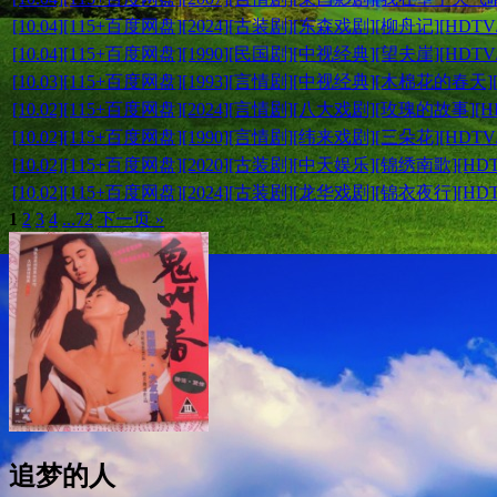
[10.04][115+百度网盘][2024][古装剧][东森戏剧][柳舟记][H
[10.04][115+百度网盘][1990][民国剧][中视经典][望夫崖][H
[10.03][115+百度网盘][1993][言情剧][中视经典][木棉花的春
[10.02][115+百度网盘][2024][言情剧][八大戏剧][玫瑰的故事
[10.02][115+百度网盘][1990][言情剧][纬来戏剧][三朵花][
[10.02][115+百度网盘][2020][古装剧][中天娱乐][锦绣南歌]
[10.02][115+百度网盘][2024][古装剧][龙华戏剧][锦衣夜行]
1
2
3
4
...72
下一页 »
追梦的人