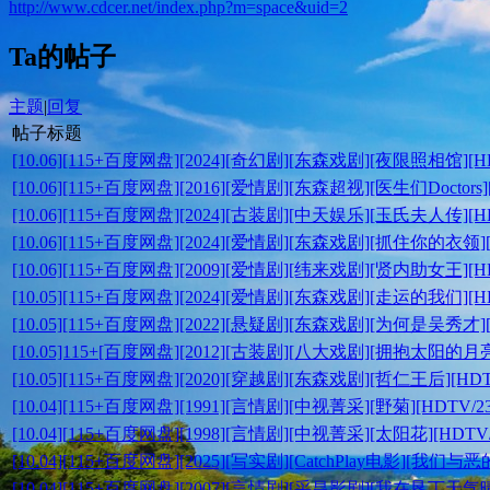
http://www.cdcer.net/index.php?m=space&uid=2
Ta的帖子
主题
|
回复
帖子标题
[10.06][115+百度网盘][2024][奇幻剧][东森戏剧][夜限照相馆
[10.06][115+百度网盘][2016][爱情剧][东森超视][医生们Doct
[10.06][115+百度网盘][2024][古装剧][中天娱乐][玉氏夫人传
[10.06][115+百度网盘][2024][爱情剧][东森戏剧][抓住你的衣
[10.06][115+百度网盘][2009][爱情剧][纬来戏剧][贤内助女王
[10.05][115+百度网盘][2024][爱情剧][东森戏剧][走运的我们
[10.05][115+百度网盘][2022][悬疑剧][东森戏剧][为何是吴秀
[10.05]115+[百度网盘][2012][古装剧][八大戏剧][拥抱太阳的
[10.05][115+百度网盘][2020][穿越剧][东森戏剧][哲仁王后]
[10.04][115+百度网盘][1991][言情剧][中视菁采][野菊][HD
[10.04][115+百度网盘][1998][言情剧][中视菁采][太阳花][H
[10.04][115+百度网盘][2025][写实剧][CatchPlay电影][
[10.04][115+百度网盘][2007][言情剧][采昌影剧][我在垦丁天