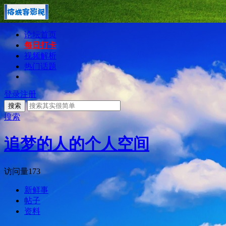
论坛首页
每日打卡
视频解析
热门话题
登录
注册
搜索
搜索
追梦的人的个人空间
访问量
173
新鲜事
帖子
资料