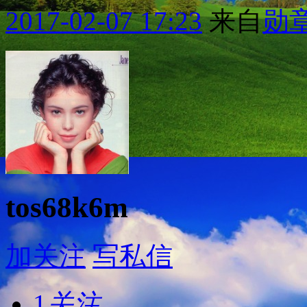
2017-02-07 17:23
来自
勋
tos68k6m
加关注
写私信
1
关注