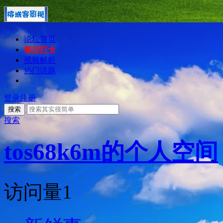
论坛首页
每日打卡
视频解析
热门话题
登录
注册
搜索
搜索
tos68k6m的个人空间
访问量
1