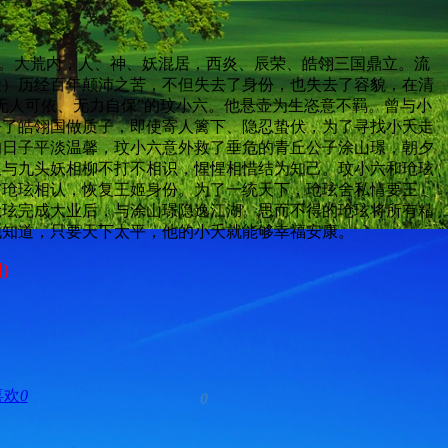
大荒内，人、神、妖混居，西炎、辰荣、皓翎三国鼎立。流
夭）历经百年颠沛之苦，不但失去了身份，也失去了容貌，在清
无人可依、无力自保”的玟小六。他悬壶为生恣意不羁。曾与小
去了皓翎国做质子，即使寄人篱下、隐忍蛰伏，为了寻找小夭走
的日子平淡温馨，玟小六意外救了垂危的青丘公子涂山璟，朝夕
又与九头妖相柳不打不相识，惺惺相惜结为知己。玟小六和玱玹
与玱玹相认，恢复王姬身份。为了一统天下，玱玹舍私情要王
玱玹完成大业后，与涂山璟隐逸江湖。思而不得的玱玹将所有精
他知道，只要天下太平，他的小夭就能够幸福安康。
图）
喜欢
0
0