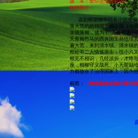
版 本：爱尔达综合台HD
剧情简介：
该剧根据桐华同名小说改编。
落大荒的皓翎国王姬玖瑶（小
水镇落脚，成为了“无处可去、
夭青梅竹马的西炎国王孙玱玹
遍大荒，来到清水镇。清水镇
相处中二人情愫渐生；玟小六
相见不相识，几经波折，才终
座，相柳守义战死、小夭帮助
力都放在了治理国家上，因为
截图：
（拖放或单击图片看大