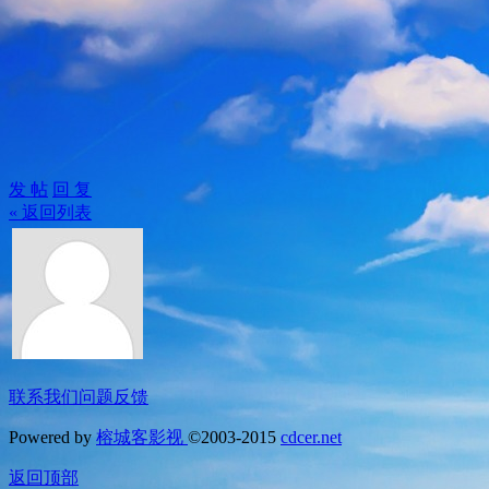
发 帖
回 复
« 返回列表
联系我们
问题反馈
Powered by
榕城客影视
©2003-2015
cdcer.net
返回顶部