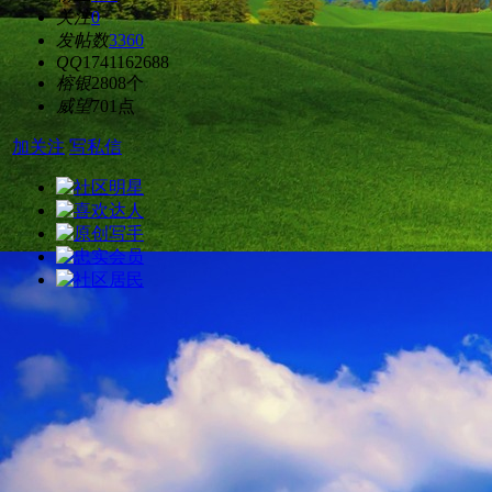
关注
0
发帖数
3360
QQ
1741162688
榕银
2808个
威望
701点
加关注
写私信