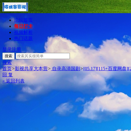
论坛首页
每日打卡
视频解析
热门话题
登录
注册
搜索
搜索
首页
>
影视共享大本营
>
自录高清国剧
>
[05.17][115+百度网盘][
回 复
« 返回列表