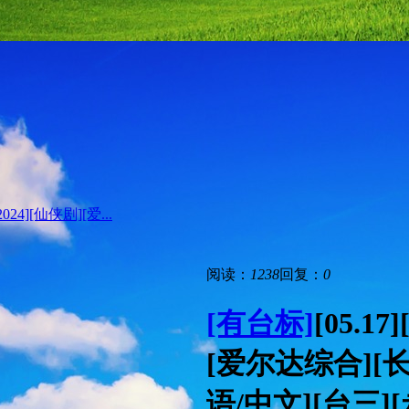
2024][仙侠剧][爱...
阅读：
1238
回复：
0
[有台标]
[05.1
[爱尔达综合][长
语/中文][台三