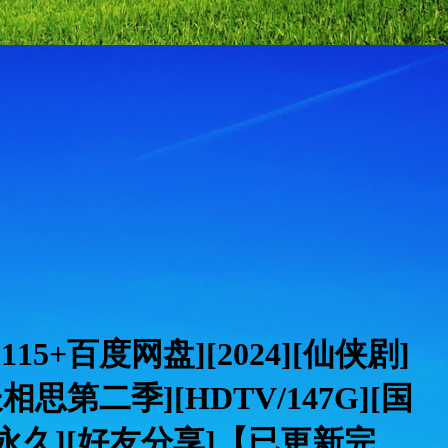
7][115+百度网盘][2024][仙侠剧]
相思第二季][HDTV/147G][国
][永久][好友分享]【已更新完