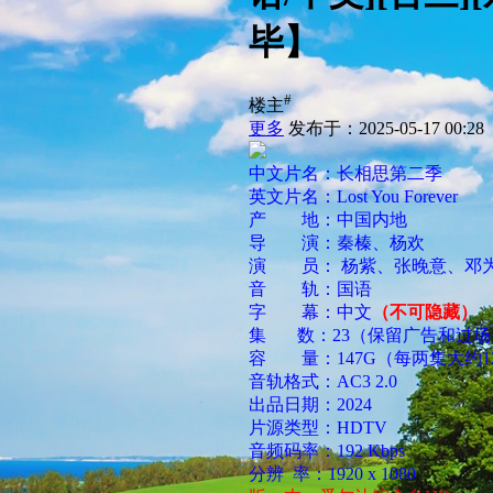
毕】
#
楼主
更多
发布于：2025-05-17 00:28
中文片名：长相思第二季
英文片名：Lost You Forever
产 地：中国内地
导 演：秦榛、杨欢
演 员： 杨紫、张晚意、邓
音 轨：国语
字 幕：中文
（不可隐藏）
集 数：23（保留广告和过场
容 量：147G（每两集大约12
音轨格式：AC3 2.0
出品日期：2024
片源类型：HDTV
音频码率：192 Kbps
分辨 率：1920 x 1080