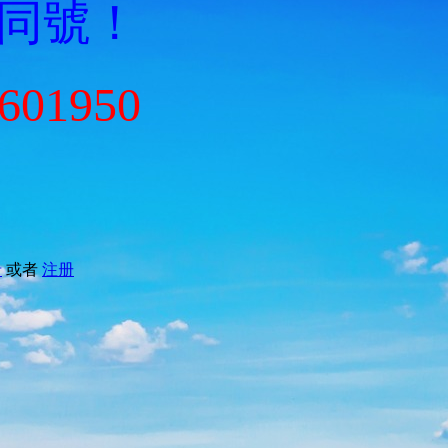
Q同號！
601950
录
或者
注册