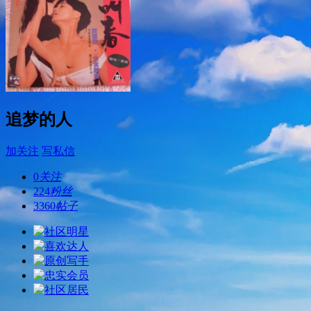
追梦的人
加关注
写私信
0
关注
224
粉丝
3360
帖子