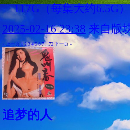
117G（每集大约6.5G）
2025-02-16 23:38
来自版块
« 上一页
1
2
3
4
5
6
7
...72
下一页 »
追梦的人