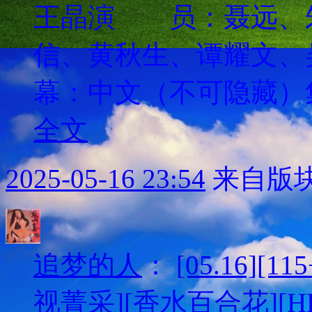
王晶演 员：聂远、
信、黄秋生、谭耀
幕：中文（不可隐藏）集 
全文
2025-05-16 23:54
来自版块
追梦的人
：
[05.16][
视菁采][香水百合花][HD