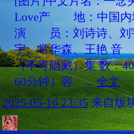
[图片]中文片名：一念关山英
Love产 地：中国
演 员：刘诗诗、刘
宇、常华森、王艳 音
（不可隐藏）集 数：4
60分钟）容 ...
全文
2025-05-16 23:35
来自版块