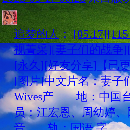
追梦的人
：
[05.17][
视菁采][妻子们的战争][H
[永久][好友分享]【已
[图片]中文片名：妻子们
Wives产 地：
员：江宏恩、周幼婷、
音 轨：国语 字 幕