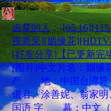
追梦的人
：
[05.16][
视菁采][姻缘花][HDTV/
[好友分享]【已更新完
[图片]中文片名：姻缘花英
产 地：中国台湾
儀君、涂善妮、翁家
国语 字 幕：中文（