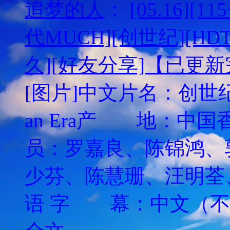
追梦的人
：
[05.16][
代MUCH][创世纪][HDT
久][好友分享]【已更
[图片]中文片名：创世纪英文片
an Era产 地
员：罗嘉良、陈锦鸿、
少芬、陈慧珊、汪明
语 字 幕：中文（不可