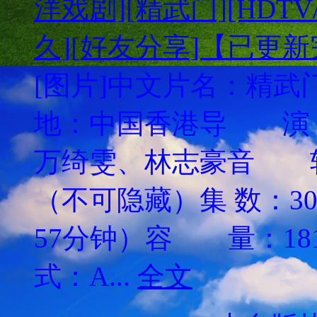
洋戏剧][精武门][HDTV/
久][好友分享]【已更
[图片]中文片名：精武门英
地：中国香港导 演
万绮雯、林志豪音 
（不可隐藏）集 数：3
57分钟）容 量：181
式：A...
全文