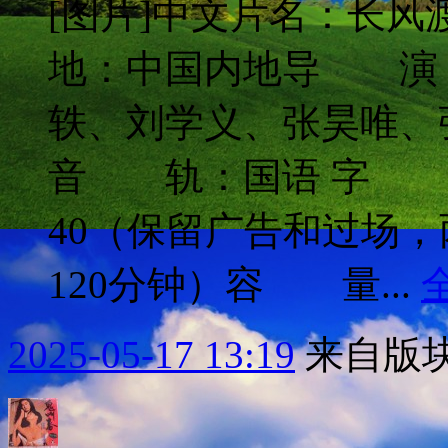
[图片]中文片名：长风
地：中国内地导 演
轶、刘学义、张昊唯、
音 轨：国语 字 幕
40（保留广告和过场
120分钟）容 量...
2025-05-17 13:19
来自版块