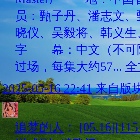
员：甄子丹、潘志文、
晓仪、吴毅将、韩义
字 幕：中文（不可隐
过场，每集大约57...
全
2025-05-16 22:41
来自版块
追梦的人
：
[05.16][