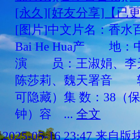
[永久][好友分享]【已
[图片]中文片名：香水百合
Bai He Hua产
演 员：王淑娟、李
陈莎莉、魏天署音 
可隐藏）集 数：38（
钟）容 ...
全文
2025-05-16 23:47
来自版块