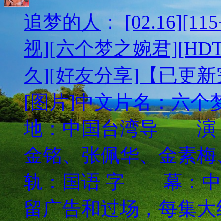
追梦的人
：
[02.16][
视][六个梦之婉君][HDTV
久][好友分享]【已更
[图片]中文片名：
地：中国台湾导 演
金铭、张佩华、金素
轨：国语 字 幕：中
留广告和过场，每集大