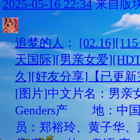
2025-05-16 22:34
来自版块
追梦的人
：
[02.16][
天国际][男亲女爱][HDTV
久][好友分享]【已更
[图片]中文片名：男亲女爱
Genders产 地
员：郑裕玲、黄子华、