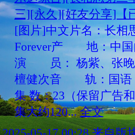
三][永久][好友分享]
[图片]中文片名：长相思
Forever产 地：
演 员： 杨紫、张晚
檀健次音 轨：国语
集 数：23（保留广告
集大约120...
全文
2025-05-17 00:28
来自版块