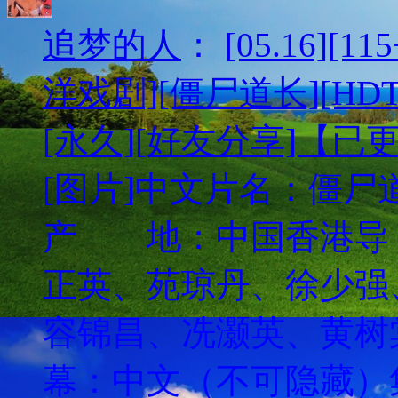
追梦的人
：
[05.16][
洋戏剧][僵尸道长][HDT
[永久][好友分享]【已
[图片]中文片名：僵尸道长英
产 地：中国香港
正英、苑琼丹、徐少强
容锦昌、冼灏英、黄
幕：中文（不可隐藏）集