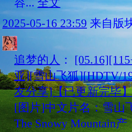
容...
全文
2025-05-16 23:59
来自版块
追梦的人
：
[05.16][
亚][雪山飞狐][HDTV/1
友分享]【已更新完毕
[图片]中文片名：雪山飞狐英
The Snowy Mou