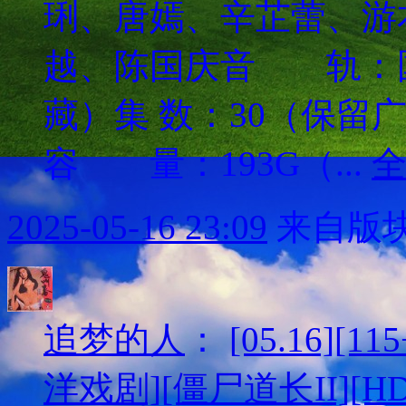
琍、唐嫣、辛芷蕾、游
越、陈国庆音 轨：
藏）集 数：30（保留
容 量：193G（...
2025-05-16 23:09
来自版块
追梦的人
：
[05.16][
洋戏剧][僵尸道长II][HD