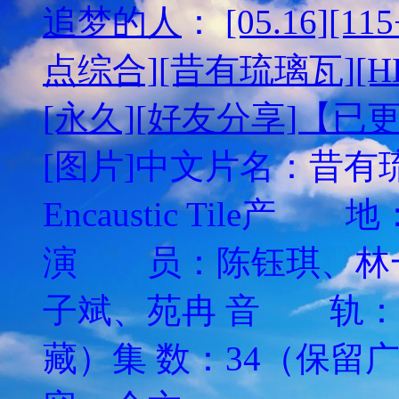
追梦的人
：
[05.16][
点综合][昔有琉璃瓦][HD
[永久][好友分享]【已
[图片]中文片名：昔有琉
Encaustic Til
演 员：陈钰琪、林
子斌、苑冉 音 轨：
藏）集 数：34（保留