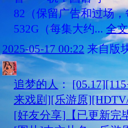
82（保留广告和过场
532G（每集大约...
全
2025-05-17 00:22
来自版块
追梦的人
：
[05.17][
来戏剧][乐游原][HDTV/
[好友分享]【已更新完