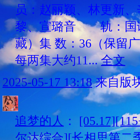
员：赵丽颖、林更新、
黎、宣璐音 轨：国
藏）集 数：36（保留
每两集大约11...
全文
2025-05-17 13:18
来自版块
追梦的人
：
[05.17][
尔达综合][长相思第二季][