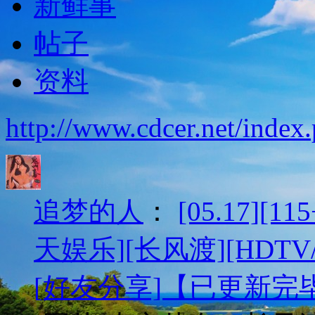
新鲜事
帖子
资料
http://www.cdcer.net/inde
追梦的人
：
[05.17][
天娱乐][长风渡][HDTV/
[好友分享]【已更新完