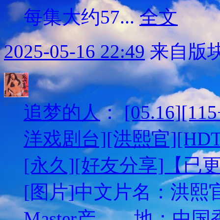
每集大约57...
全文
2025-05-16 22:49
来自版块
追梦的人
：
[05.16][
洋戏剧台][洪熙官][HDT
[永久][好友分享]【已
[图片]中文片名：洪熙官英
Master产 地