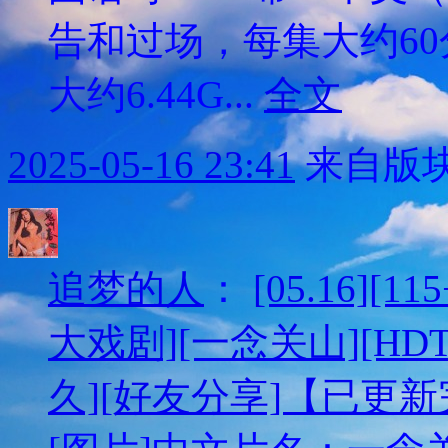
告和过场，每集大约60
大约6.44G...
全文
2025-05-16 23:41
来自版块
追梦的人
：
[05.16][
大戏剧][一念关山][HDTV
久][好友分享]【已更