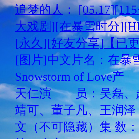
追梦的人
：
[05.17][
大戏剧][在暴雪时分][HD
[永久][好友分享]【已
[图片]中文片名：在暴雪
Snowstorm of 
天仁演 员：吴磊、
靖可、董子凡、王润泽
文（不可隐藏）集 数：