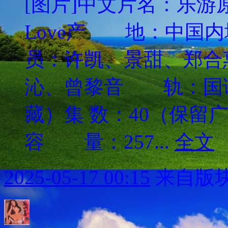
[图片]中文片名：乐游原英文
Love产 地：中
员：许凯、景甜、郑合
沁、曾黎音 轨：国
藏）集 数：40（保留
容 量：257...
全文
2025-05-17 00:15
来自版块