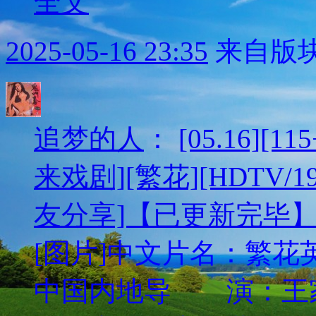
全文
2025-05-16 23:35
来自版块
追梦的人
：
[05.16][
来戏剧][繁花][HDTV/1
友分享]【已更新完毕
[图片]中文片名：繁花英
中国内地导 演：王