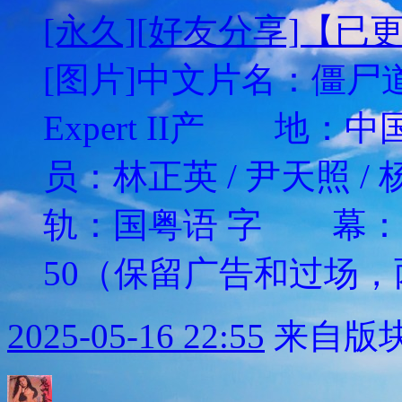
[永久][好友分享]【已
[图片]中文片名：僵尸道长
Expert II产
员：林正英 / 尹天照 /
轨：国粤语 字 幕：
50（保留广告和过场，
2025-05-16 22:55
来自版块