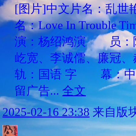
[图片]中文片名：乱世
名：Love In Tro
演：杨绍鸿演 员：
屹宽、李诚儒、廉冠
轨：国语 字 幕：中
留广告...
全文
2025-02-16 23:38
来自版块