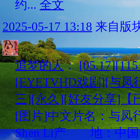
约...
全文
2025-05-17 13:18
来自版块
追梦的人
：
[05.17][
[EYETVHD戏剧][与凤行
三][永久][好友分享]
[图片]中文片名：与凤行英文
Shen Li产 地