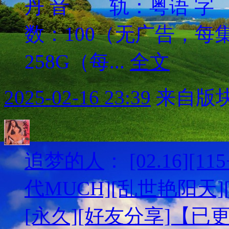
丹 音 轨：粤语 字
数：100（无广告，
258G（每...
全文
2025-02-16 23:39
来自版块
追梦的人
：
[02.16][
代MUCH][乱世艳阳天][H
[永久][好友分享]【已