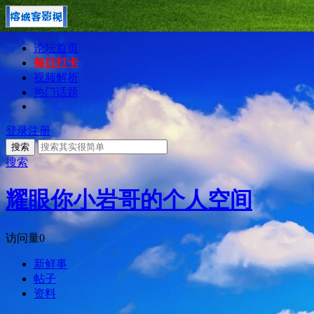
论坛首页
每日打卡
视频解析
热门话题
登录
注册
搜索
搜索
耀眼你小岩哥的个人空间
访问量
0
新鲜事
帖子
资料