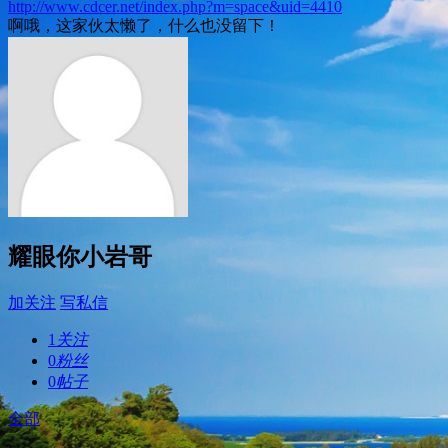
http://www.cdcer.net/index.php?m=space&uid=4410
啊哦，这家伙太懒了，什么也没留下！
耀眼你小岩哥
加关注
写私信
1
关注
0
粉丝
0
帖子
全部