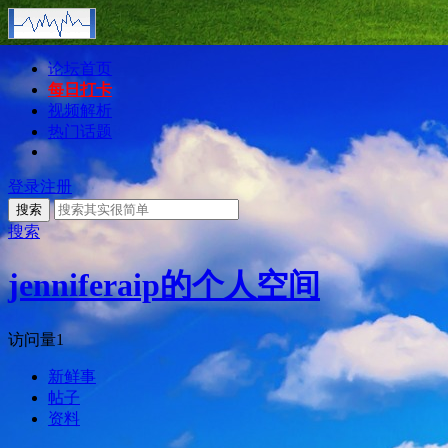
论坛首页
每日打卡
视频解析
热门话题
登录
注册
搜索
搜索
jenniferaip的个人空间
访问量
1
新鲜事
帖子
资料