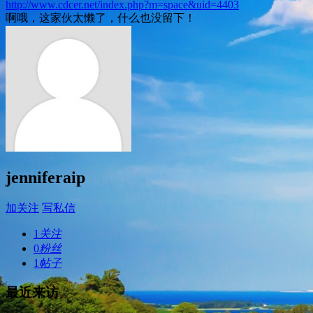
http://www.cdcer.net/index.php?m=space&uid=4403
啊哦，这家伙太懒了，什么也没留下！
jenniferaip
加关注
写私信
1
关注
0
粉丝
1
帖子
最近来访