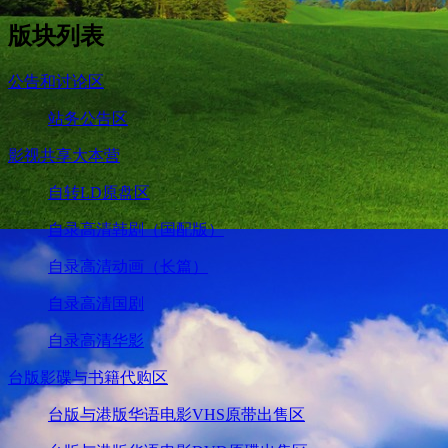
版块列表
公告和讨论区
站务公告区
影视共享大本营
自转LD原盘区
自录高清韩剧（国配版）
自录高清动画（长篇）
自录高清国剧
自录高清华影
台版影碟与书籍代购区
台版与港版华语电影VHS原带出售区