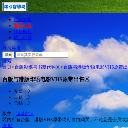
论坛首页
每日打卡
视频解析
热门话题
登录
注册
搜索
搜索
首页
>
台版影碟与书籍代购区
>
台版与港版华语电影VHS原带
台版与港版华语电影VHS原带出售区
今日：
0
主题：
3
总帖：
3
版主：
追梦的人
区内所有台版、港版VHS原带均可自由购买，不论您是会员或
发 帖