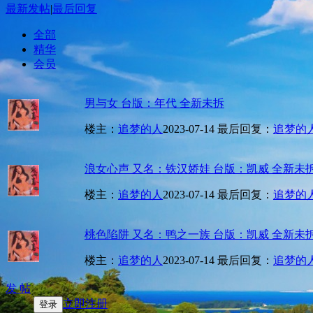
最新发帖
|
最后回复
全部
精华
会员
男与女 台版：年代 全新未拆
楼主：
追梦的人
2023-07-14
最后回复：
追梦的
浪女心声 又名：铁汉娇娃 台版：凯威 全新未
楼主：
追梦的人
2023-07-14
最后回复：
追梦的
桃色陷阱 又名：鸭之一族 台版：凯威 全新未
楼主：
追梦的人
2023-07-14
最后回复：
追梦的
发 帖
立即注册
登录