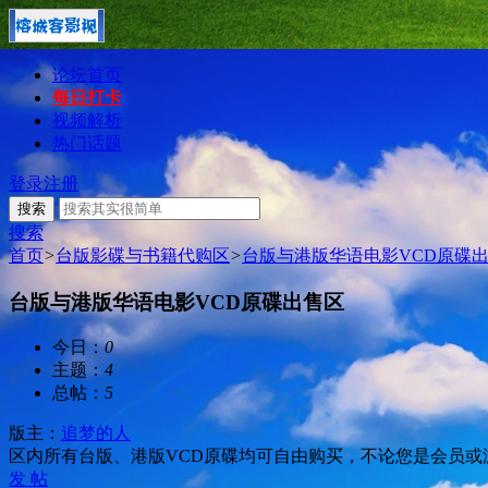
论坛首页
每日打卡
视频解析
热门话题
登录
注册
搜索
搜索
首页
>
台版影碟与书籍代购区
>
台版与港版华语电影VCD原碟
台版与港版华语电影VCD原碟出售区
今日：
0
主题：
4
总帖：
5
版主：
追梦的人
区内所有台版、港版VCD原碟均可自由购买，不论您是会员或
发 帖