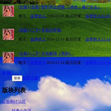
[台版]
[全新]
暂时停止呼吸 （港名：僵尸先生）
楼主：
追梦的人
2020-02-05
最后回复：
追梦的人
02-05
[港版]
[二手]
宰相刘罗锅
楼主：
追梦的人
2019-12-14
最后回复：
追梦的人
12-14
[台版]
[二手]
天地豪情（港剧）
楼主：
追梦的人
2019-12-14
最后回复：
追梦的人
12-14
发 帖
立即注册
登录
版块列表
公告和讨论区
站务公告区