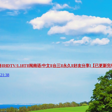
世间路][HDTV/1.18T][闽南语/中文][台三][永久][好友分享]【已更新
 21:38