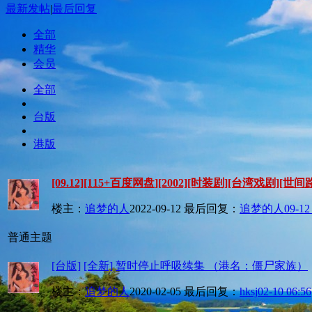
最新发帖
|
最后回复
全部
精华
会员
全部
台版
港版
[09.12][115+百度网盘][2002][时装剧][台湾戏剧][
楼主：
追梦的人
2022-09-12
最后回复：
追梦的人
09-12
普通主题
[台版]
[全新]
暂时停止呼吸续集 （港名：僵尸家族）
楼主：
追梦的人
2020-02-05
最后回复：
hksj
02-10 06:56