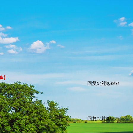
完毕】
回复
0
浏览
4951
回复
1
浏览
9575