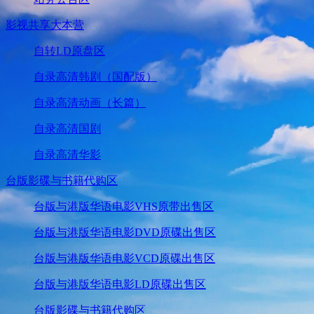
影视共享大本营
自转LD原盘区
自录高清韩剧（国配版）
自录高清动画（长篇）
自录高清国剧
自录高清华影
台版影碟与书籍代购区
台版与港版华语电影VHS原带出售区
台版与港版华语电影DVD原碟出售区
台版与港版华语电影VCD原碟出售区
台版与港版华语电影LD原碟出售区
台版影碟与书籍代购区