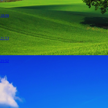
 18:09
 21:53
 21:52