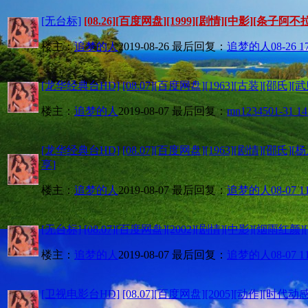
[无台标]
[08.26][百度网盘][1999][剧情][中影][条子阿不
楼主：
追梦的人
2019-08-26
最后回复：
追梦的人
08-26 1
[龙华经典台HD]
[08.07][百度网盘][1963][古装][邵氏]
楼主：
追梦的人
2019-08-07
最后回复：
mn12345
01-31 14
[龙华经典台HD]
[08.07][百度网盘][1963][剧情][邵氏
享]
楼主：
追梦的人
2019-08-07
最后回复：
追梦的人
08-07 1
[无台标]
[08.07][百度网盘][2002][剧情][中影][烟雨红颜
楼主：
追梦的人
2019-08-07
最后回复：
追梦的人
08-07 1
[卫视电影台HD]
[08.07][百度网盘][2005][动作][时代动