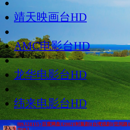
靖天映画台HD
AMC电影台HD
龙华电影台HD
纬来电影台HD
[09.12][115+百度网盘][2002][时装剧][台湾戏剧][世间