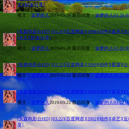
久][好友分享]
楼主：
追梦的人
2019-03-26
最后回复：
追梦的人
03-26 0
[东森电影台HD]
[03.26][百度网盘][1998][动作][嘉
[永久][好友分享]
楼主：
追梦的人
2019-03-26
最后回复：
追梦的人
03-26 0
[东森电影台HD]
[03.22][百度网盘][2000][动作][星霖]
楼主：
追梦的人
2019-03-22
最后回复：
追梦的人
03-22 0
[东森电影台HD]
[03.22][百度网盘][1996][动作][嘉禾]
楼主：
追梦的人
2019-03-22
最后回复：
追梦的人
03-22 0
[东森电影台HD]
[03.22][百度网盘][2002][动作][卓艺
享]