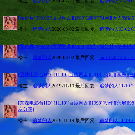
楼主：
追梦的人
2020-07-30
最后回复：
追梦的人
07-30 0
[无台标]
[03.02][百度网盘][2000][剧情][银河][无人驾驶
楼主：
追梦的人
2020-03-02
最后回复：
追梦的人
03-02 0
[无台标]
[03.02][百度网盘][1989][动作][编导社][杀手
楼主：
追梦的人
2020-03-02
最后回复：
mn12345
12-06 16
[卫视电影台HD]
[11.19][百度网盘][2018][奇幻][耳东]
楼主：
追梦的人
2019-11-19
最后回复：
追梦的人
11-19 2
[东森电影台HD]
[11.19][百度网盘][1998][动作][永展
友分享]
楼主：
追梦的人
2019-11-19
最后回复：
追梦的人
11-19 2