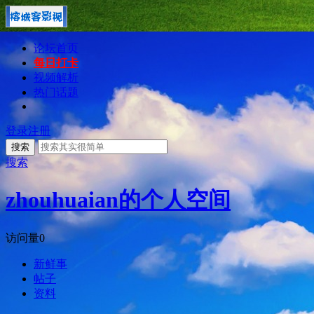
论坛首页
每日打卡
视频解析
热门话题
登录
注册
搜索
搜索
zhouhuaian的个人空间
访问量
0
新鲜事
帖子
资料