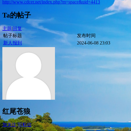
http://www.cdcer.net/index.php?m=space&uid=4413
Ta的帖子
主题
|
回复
帖子标题
发布时间
新人报到
2024-06-08 23:03
红尾苍狼
加关注
写私信