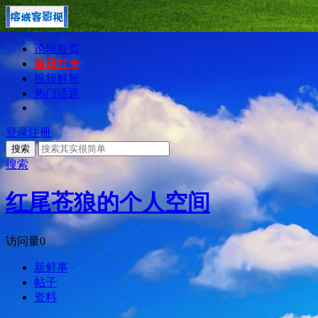
论坛首页
每日打卡
视频解析
热门话题
登录
注册
搜索
搜索
红尾苍狼的个人空间
访问量
0
新鲜事
帖子
资料