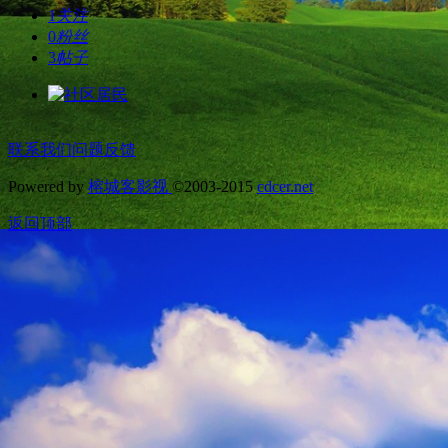
1
关注
0
粉丝
3
帖子
联系我们
问题反馈
Powered by
榕城客影视
©2003-2015
cdcer.net
返回顶部