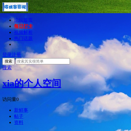
论坛首页
每日打卡
视频解析
热门话题
登录
注册
搜索
搜索
xia的个人空间
访问量
0
新鲜事
帖子
资料