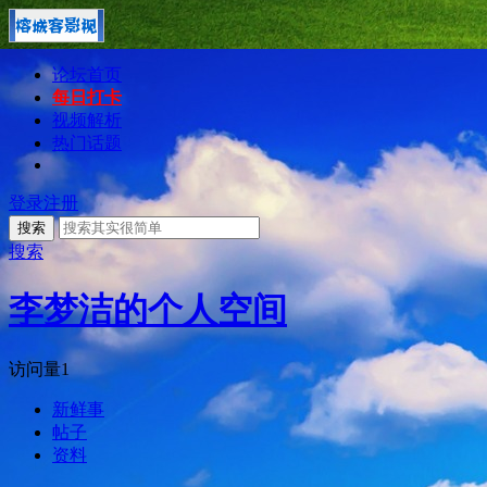
论坛首页
每日打卡
视频解析
热门话题
登录
注册
搜索
搜索
李梦洁的个人空间
访问量
1
新鲜事
帖子
资料