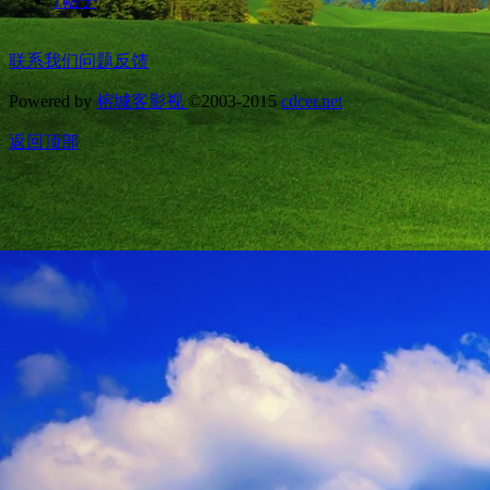
1
帖子
联系我们
问题反馈
Powered by
榕城客影视
©2003-2015
cdcer.net
返回顶部