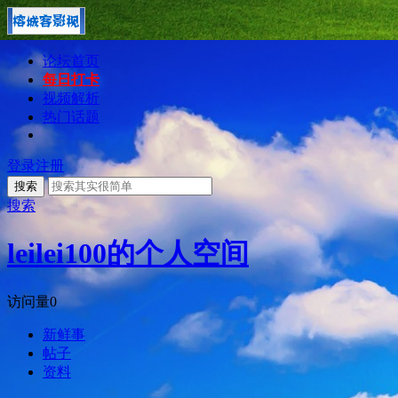
论坛首页
每日打卡
视频解析
热门话题
登录
注册
搜索
搜索
leilei100的个人空间
访问量
0
新鲜事
帖子
资料