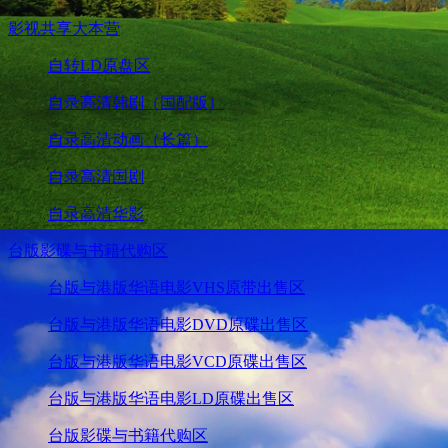
影视共享大本营
自转LD原盘区
自录高清韩剧（国配版）
自录高清动画（长篇）
自录高清国剧
自录高清华影
台版影碟与书籍代购区
台版与港版华语电影VHS原带出售区
台版与港版华语电影DVD原碟出售区
台版与港版华语电影VCD原碟出售区
台版与港版华语电影LD原碟出售区
台版影碟与书籍代购区