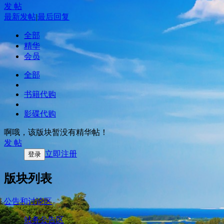
发 帖
最新发帖
|
最后回复
全部
精华
会员
全部
书籍代购
影碟代购
啊哦，该版块暂没有精华帖！
发 帖
立即注册
登录
版块列表
公告和讨论区
站务公告区