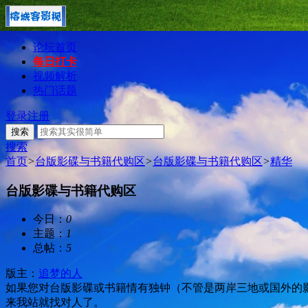
论坛首页
每日打卡
视频解析
热门话题
登录
注册
搜索
搜索
首页
>
台版影碟与书籍代购区
>
台版影碟与书籍代购区
>
精华
台版影碟与书籍代购区
今日：
0
主题：
1
总帖：
5
版主：
追梦的人
如果您对台版影碟或书籍情有独钟（不管是两岸三地或国外的
来我站就找对人了。