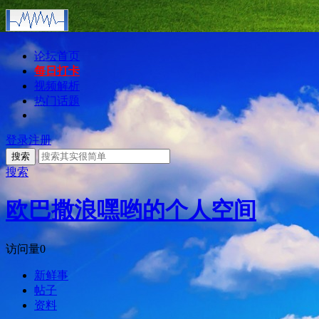
论坛首页
每日打卡
视频解析
热门话题
登录
注册
搜索
搜索
欧巴撒浪嘿哟的个人空间
访问量
0
新鲜事
帖子
资料