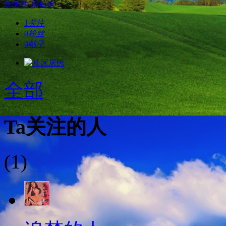
加关注
写私信
1
关注
0
粉丝
0
帖子
全部
Ta关注的人
(1)