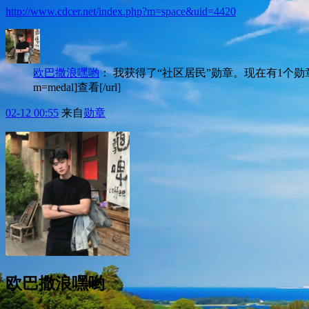
http://www.cdcer.net/index.php?m=space&uid=4420
欧巴撒浪嘿哟
：
我获得了“社区居民”勋章。现在有1个勋章啦，赶紧去领
m=medal]查看[/url]
02-12 00:55
来自
勋章
欧巴撒浪嘿哟