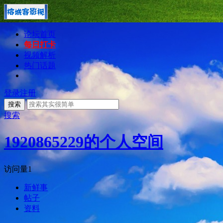
论坛首页
每日打卡
视频解析
热门话题
登录
注册
搜索
搜索
1920865229的个人空间
访问量
1
新鲜事
帖子
资料