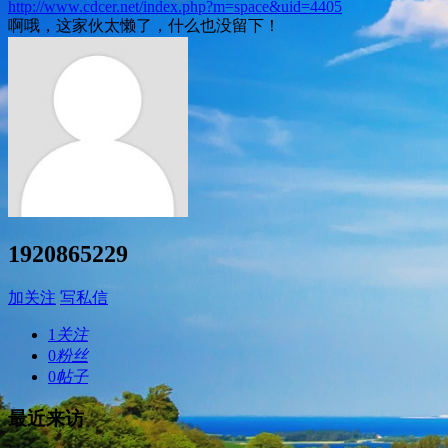
http://www.cdcer.net/index.php?m=space&uid=4405
啊哦，这家伙太懒了，什么也没留下！
1920865229
加关注
写私信
1
关注
0
粉丝
0
帖子
最近来访