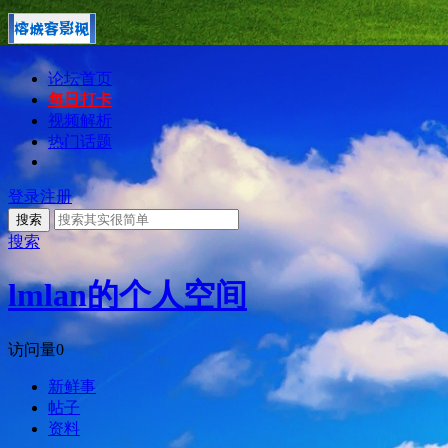
论坛首页
每日打卡
视频解析
热门话题
登录
注册
搜索
搜索
lmlan的个人空间
访问量
0
新鲜事
帖子
资料