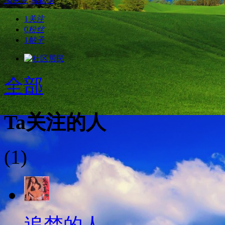
加关注
写私信
1
关注
0
粉丝
1
帖子
全部
Ta关注的人
(1)
追梦的人