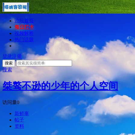
论坛首页
每日打卡
视频解析
热门话题
登录
注册
搜索
搜索
桀骜不逊的少年的个人空间
访问量
0
新鲜事
帖子
资料