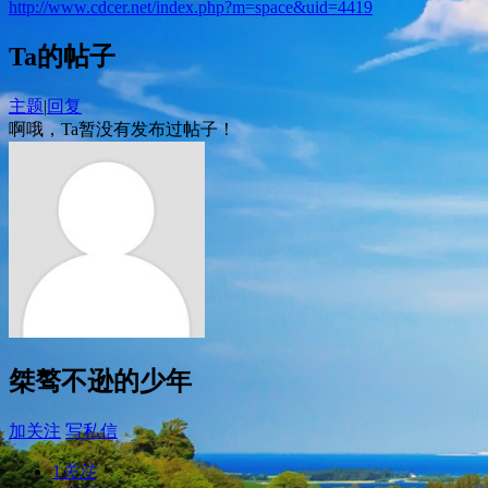
http://www.cdcer.net/index.php?m=space&uid=4419
Ta的帖子
主题
|
回复
啊哦，Ta暂没有发布过帖子！
桀骜不逊的少年
加关注
写私信
1
关注