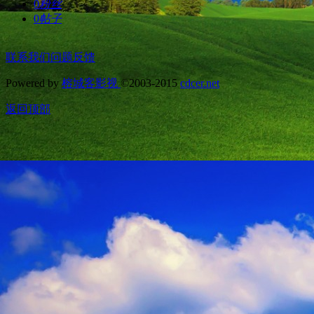
0
粉丝
0
帖子
联系我们
问题反馈
Powered by
榕城客影视
©2003-2015
cdcer.net
返回顶部