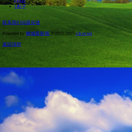
0
粉丝
1
帖子
联系我们
问题反馈
Powered by
榕城客影视
©2003-2015
cdcer.net
返回顶部