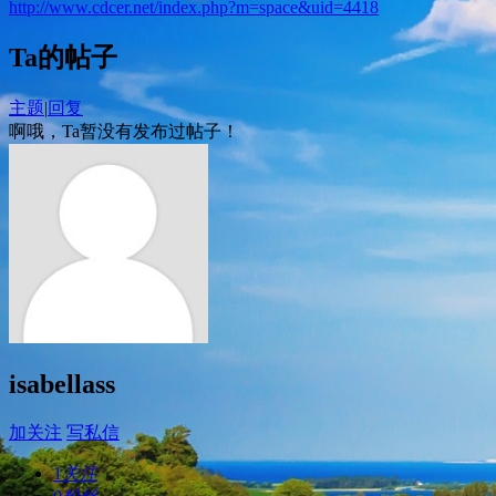
http://www.cdcer.net/index.php?m=space&uid=4418
Ta的帖子
主题
|
回复
啊哦，Ta暂没有发布过帖子！
isabellass
加关注
写私信
1
关注