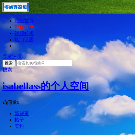
论坛首页
每日打卡
视频解析
热门话题
登录
注册
搜索
搜索
isabellass的个人空间
访问量
0
新鲜事
帖子
资料