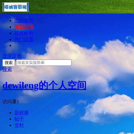
论坛首页
每日打卡
视频解析
热门话题
登录
注册
搜索
搜索
dewileng的个人空间
访问量
1
新鲜事
帖子
资料