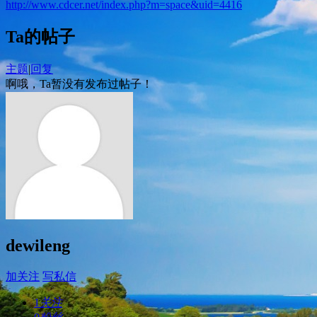
http://www.cdcer.net/index.php?m=space&uid=4416
Ta的帖子
主题
|
回复
啊哦，Ta暂没有发布过帖子！
dewileng
加关注
写私信
1
关注