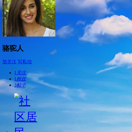
骆驼人
加关注
写私信
1
关注
1
粉丝
3
帖子