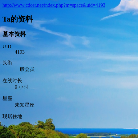
http://www.cdcer.net/index.php?m=space&uid=4193
Ta的资料
基本资料
UID
4193
头衔
一般会员
在线时长
9 小时
星座
未知星座
现居住地
家乡