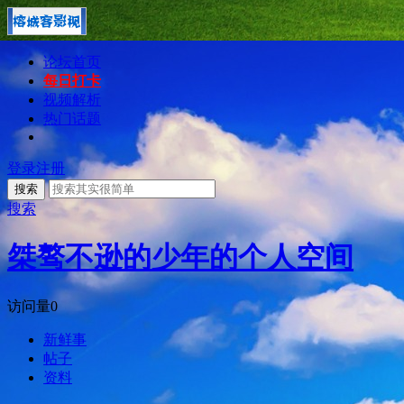
论坛首页
每日打卡
视频解析
热门话题
登录
注册
搜索
搜索
桀骜不逊的少年的个人空间
访问量
0
新鲜事
帖子
资料