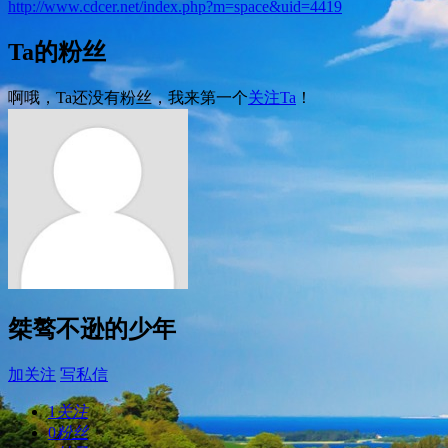
http://www.cdcer.net/index.php?m=space&uid=4419
Ta的粉丝
啊哦，Ta还没有粉丝，我来第一个
关注Ta
！
桀骜不逊的少年
加关注
写私信
1
关注
0
粉丝