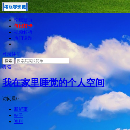
论坛首页
每日打卡
视频解析
热门话题
登录
注册
搜索
搜索
我在家里睡觉的个人空间
访问量
0
新鲜事
帖子
资料