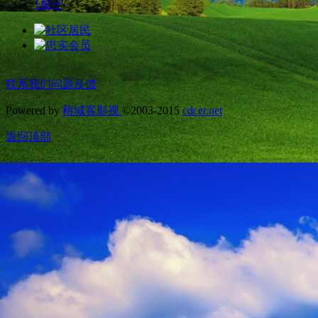
1
帖子
联系我们
问题反馈
Powered by
榕城客影视
©2003-2015
cdcer.net
返回顶部