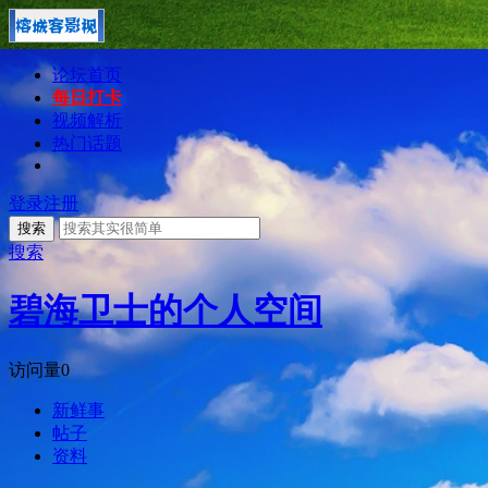
论坛首页
每日打卡
视频解析
热门话题
登录
注册
搜索
搜索
碧海卫士的个人空间
访问量
0
新鲜事
帖子
资料