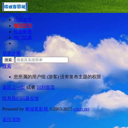
论坛首页
每日打卡
视频解析
热门话题
登录
注册
搜索
搜索
您所属的用户组 (游客) 没有发布主题的权限
返回上一页
或者
回到首页
联系我们
问题反馈
Powered by
榕城客影视
©2003-2015
cdcer.net
返回顶部